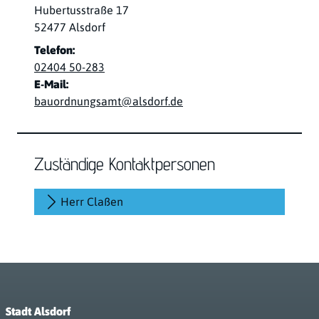
Straße:
Hausnummer:
Hubertusstraße
17
PLZ:
Ort:
52477
Alsdorf
Telefon:
02404 50-283
E-Mail:
bauordnungsamt@alsdorf.de
Zuständige Kontaktpersonen
Herr Claßen
Stadt Alsdorf