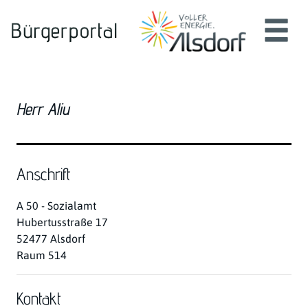
Zum Header
Zum Hauptinhalt
Zum Footer
Zum Hauptinhalt springen
Herr Aliu
Anschrift
A 50 - Sozialamt
Hubertusstraße
17
52477
Alsdorf
Raum 514
Kontakt