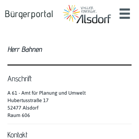
Zum Header
Zum Hauptinhalt
Zum Footer
Zum Hauptinhalt springen
Herr Bahnen
Anschrift
A 61 - Amt für Planung und Umwelt
Hubertusstraße
17
52477
Alsdorf
Raum 606
Kontakt