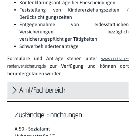
Kontenklärungsanträge bei Ehescheidungen
Feststellung von Kindererziehungszeiten /
Berücksichtigungszeiten
Entgegennahme von eidesstattlichen
Versicherungen bezüglich
versicherungspflichtiger Tätigkeiten
Schwerbehindertenanträge
Formulare und Anträge stehen unter
www.deutsche-
rentenversicherung.de
zur Verfügung und können dort
heruntergeladen werden.
Amt/Fachbereich
Zuständige Einrichtungen
A 50 - Sozialamt
Straße:
Hausnummer: