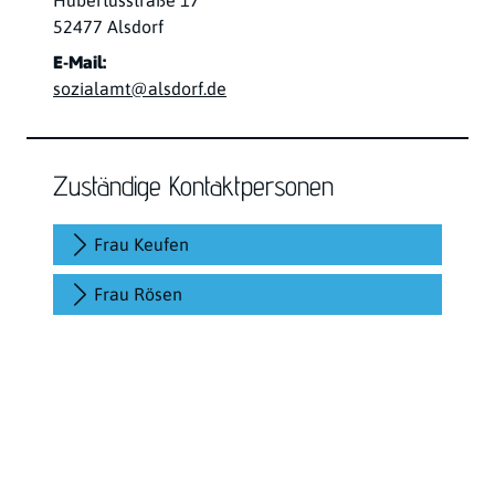
Hubertusstraße
17
PLZ:
Ort:
52477
Alsdorf
E-Mail:
sozialamt@alsdorf.de
Zuständige Kontaktpersonen
Frau Keufen
Frau Rösen