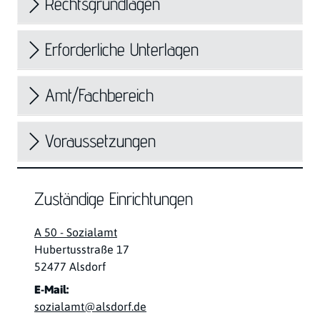
Rechtsgrundlagen
Erforderliche Unterlagen
Amt/Fachbereich
Voraussetzungen
Zuständige Einrichtungen
A 50 - Sozialamt
Straße:
Hausnummer:
Hubertusstraße
17
PLZ:
Ort:
52477
Alsdorf
E-Mail:
sozialamt@alsdorf.de